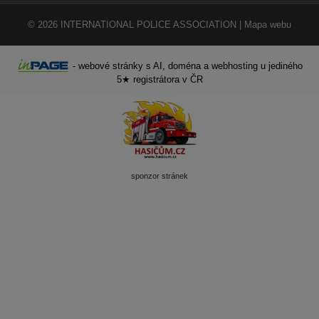
© 2026
INTERNATIONAL POLICE ASSOCIATION
|
Mapa webu
-
webové stránky
s AI,
doména
a
webhosting
u jediného
5★ registrátora v ČR
sponzor stránek