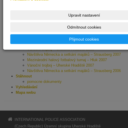
Mezinárodní turnaj v sálové kopané v Hluku 23.3.2019
Vánoční trojboj 14. 12. 2019
Oslava 20. výročí založení Územní skupiny IPA Uherské
Upravit nastavení
Hradiště 2
Beseda s Robertem Šlachtou 31.7.2020
Odmítnout cookies
Upomínkové předměty
Návštěva Německa a setkání majáků – Strausberg 2008
Turistický pochod – Hostýnské vrchy 2008
Přijmout cookies
Mezinárodní halový fotbalový turnaj – Hluk 2008
Vánoční trojboj – Uherské Hradiště 2008
Návštěva Německa a setkání majáků – Strausberg 2007
Mezinárodní halový fotbalový turnaj – Hluk 2007
Vánoční trojboj – Uherské Hradiště 2007
Návštěva Německa a setkání majáků – Strausberg 2006
Stáhnout
pomocne dokumenty
Vyhledávání
Mapa webu
INTERNATIONAL POLICE ASSOCIATION
(Czech Republic) Územní skupina Uherské Hradiště