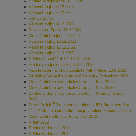
Střelecké dopoledne 16.5.2026
Vánoční trojboj 6.12.2025
Vánoční trojboj 7.12.2024
setkání 25 let
Vánoční trojboj 9.12.2023
Zabijačka u Špalka 20.5.2023
Mezinárodní trojboj 22.4.2023
Vánoční trojboj 10.12.2022
Vánoční trojboj 11.12.2021
Vánoční trojboj 2.12.2017
Střelecká soutěž IPSC 15.10.2022
Střelecké odpoledne Salaš 28.5.2022.
Návštěva termálního koupaliště Velký Meder 18.6.2022
Návštěva Německa a setkání majáků – Strausberg 2009
Mezinárodní halový fotbalový turnaj – Hluk 2009
Mezinárodní halový fotbalový turnaj – Hluk 2010
Střelecký den s Českou zbrojovkou – Uherský Ostroh
2010
Den s Policií ČR a návštěva kolegů z IPA Strausberg 3.6.
11. ročník mezinárodního turnaje v sálové kopané v Hluku
Mezinárodní fotbalový turnaj Hluk 2011
Vídeň 2012
Střelecký den scz 2011
Střelecký den scz 2012