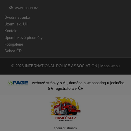
www.ipauh.cz
Úvodní stránka
Území sk. UH
Kontakt
Upomínkové předměty
Fotogalerie
Sekce ČR
© 2026
INTERNATIONAL POLICE ASSOCIATION
|
Mapa webu
-
webové stránky
s AI,
doména
a
webhosting
u jediného
5★ registrátora v ČR
sponzor stránek