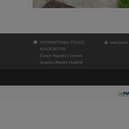
INTERNATIONAL POLICE
www.ipauh.
ASSOCIATION
(Czech Republic) Územní
skupina Uherské Hradiště