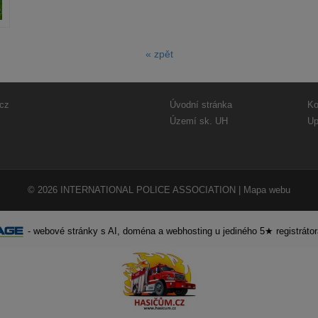
« zpět
cz
Úvodní stránka
Ko
Území sk. UH
Up
© 2026
INTERNATIONAL POLICE ASSOCIATION
|
Mapa webu
-
webové stránky
s AI,
doména
a
webhosting
u jediného 5★ registráto