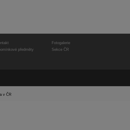
ntakt
Fotogalerie
omínkové předměty
Sekce ČR
ra v ČR