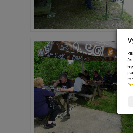
V
Kl
(n
le
pe
ro
Pr