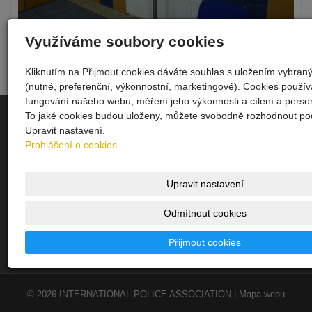
Využíváme soubory cookies
« zpět
Kliknutím na Přijmout cookies dáváte souhlas s uložením vybran
(nutné, preferenční, výkonnostní, marketingové). Cookies použí
fungování našeho webu, měření jeho výkonnosti a cílení a person
To jaké cookies budou uloženy, můžete svobodně rozhodnout pod
INTERNATIONAL POLICE ASSOCIATION
Upravit nastavení.
(Czech Republic) Územní skupina Uherské Hradiště
Prohlášení o cookies.
www.ipauh.cz
Úvodní stránka
Upravit nastavení
Území sk. UH
Kontakt
Odmítnout cookies
Upomínkové předměty
Přijmout cookies
Fotogalerie
Sekce ČR
© 2026
INTERNATIONAL POLICE ASSOCIATION
|
Mapa webu