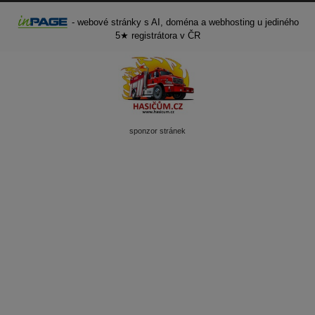
-
webové stránky
s AI,
doména
a
webhosting
u jediného
5★ registrátora v ČR
sponzor stránek