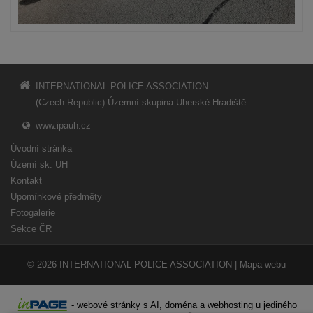
INTERNATIONAL POLICE ASSOCIATION
(Czech Republic) Územní skupina Uherské Hradiště
www.ipauh.cz
Úvodní stránka
Území sk. UH
Kontakt
Upomínkové předměty
Fotogalerie
Sekce ČR
© 2026
INTERNATIONAL POLICE ASSOCIATION
|
Mapa webu
-
webové stránky
s AI,
doména
a
webhosting
u jediného