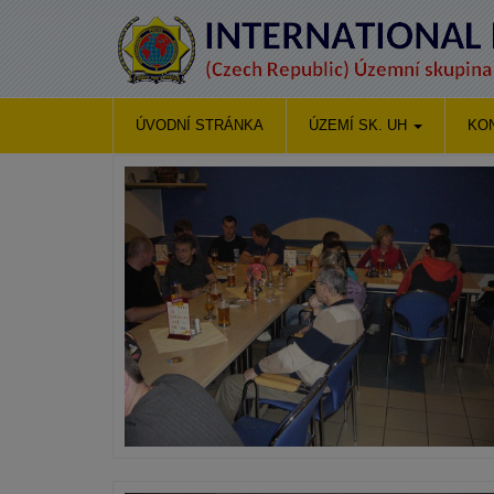
ÚVODNÍ STRÁNKA
ÚZEMÍ SK. UH
KO