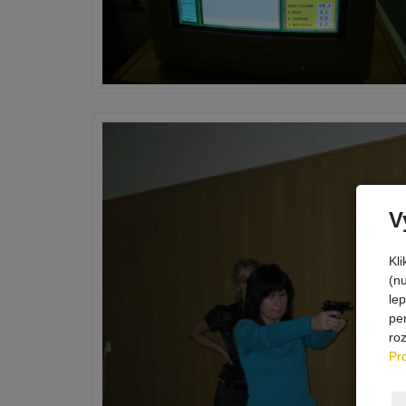
V
Kl
(n
le
pe
ro
Pr