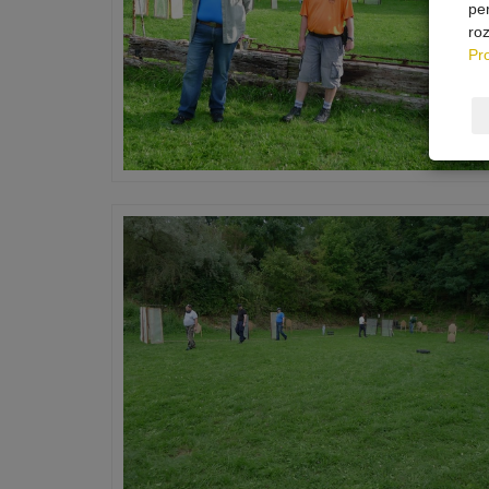
pe
ro
Pr