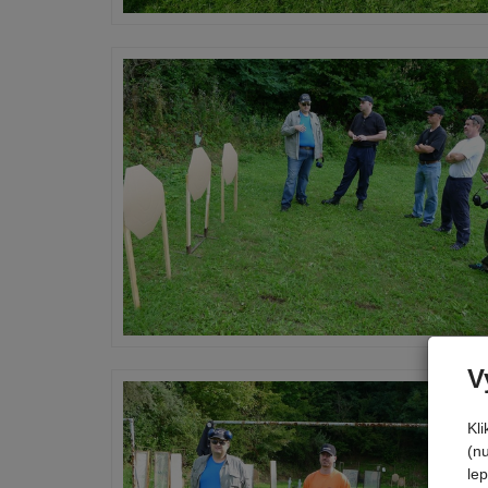
V
Kl
(n
le