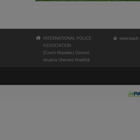
INTERNATIONAL POLICE
www.ipauh.
ASSOCIATION
(Czech Republic) Územní
skupina Uherské Hradiště