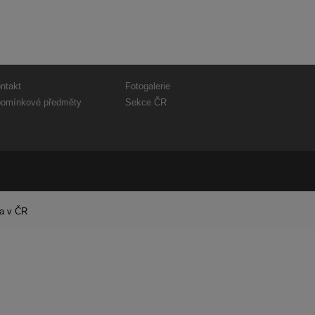
ntakt
Fotogalerie
omínkové předměty
Sekce ČR
ra v ČR