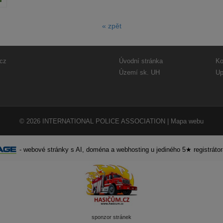
« zpět
cz
Úvodní stránka
Ko
Území sk. UH
Up
© 2026
INTERNATIONAL POLICE ASSOCIATION
|
Mapa webu
-
webové stránky
s AI,
doména
a
webhosting
u jediného 5★ registráto
sponzor stránek