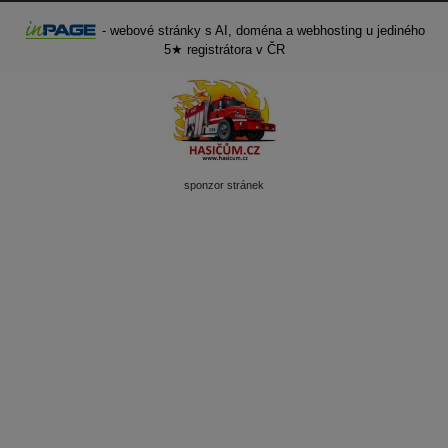
-
webové stránky
s AI,
doména
a
webhosting
u jediného
5★ registrátora v ČR
sponzor stránek