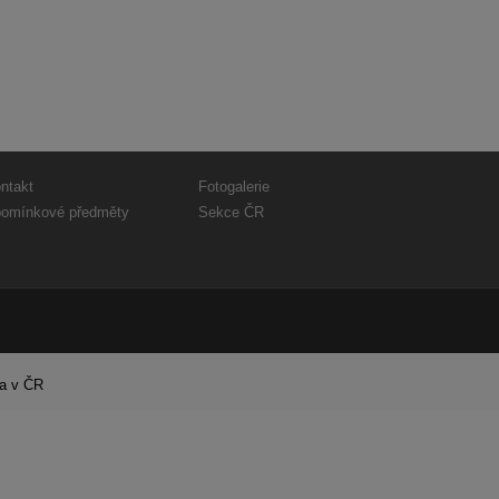
ntakt
Fotogalerie
omínkové předměty
Sekce ČR
ra v ČR