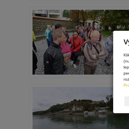
V
Kl
(n
le
pe
ro
Pr