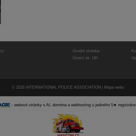
cz
Úvodní stránka
Ko
Území sk. UH
Up
© 2026
INTERNATIONAL POLICE ASSOCIATION
|
Mapa webu
-
webové stránky
s AI,
doména
a
webhosting
u jediného 5★ registráto