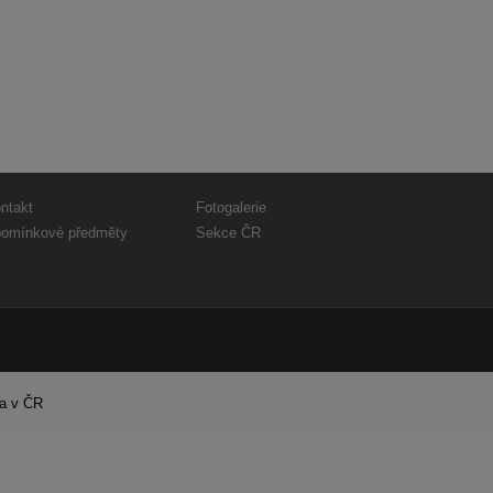
ntakt
Fotogalerie
omínkové předměty
Sekce ČR
ra v ČR