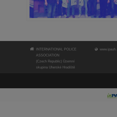
INTERNATIONAL POLICE
www.ipauh.
ASSOCIATION
(Czech Republic) Územní
skupina Uherské Hradiště