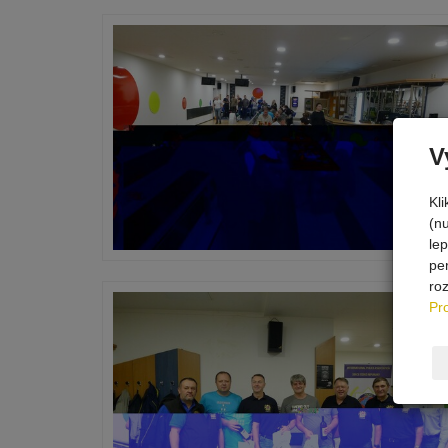
V
Kl
(n
le
pe
ro
Pr