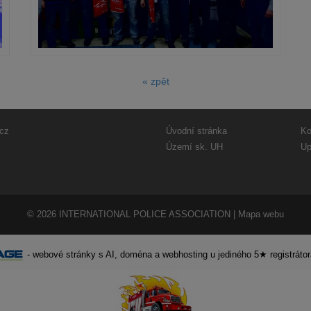
« zpět
cz
Úvodní stránka
Ko
Území sk. UH
Up
© 2026
INTERNATIONAL POLICE ASSOCIATION
|
Mapa webu
-
webové stránky
s AI,
doména
a
webhosting
u jediného 5★ registráto