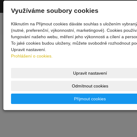
© 2026
INTERNATIONAL POLICE ASSOCIATION
|
Mapa webu
Využíváme soubory cookies
-
webové stránky
s AI,
doména
a
webhosting
u jediného
Kliknutím na Přijmout cookies dáváte souhlas s uložením vybran
5★ registrátora v ČR
(nutné, preferenční, výkonnostní, marketingové). Cookies použí
fungování našeho webu, měření jeho výkonnosti a cílení a person
To jaké cookies budou uloženy, můžete svobodně rozhodnout pod
Upravit nastavení.
Prohlášení o cookies.
sponzor stránek
Upravit nastavení
Odmítnout cookies
Přijmout cookies