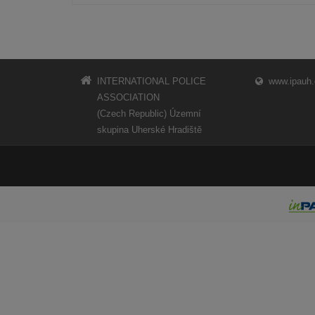
INTERNATIONAL POLICE
www.ipauh.
ASSOCIATION
(Czech Republic) Územní
skupina Uherské Hradiště