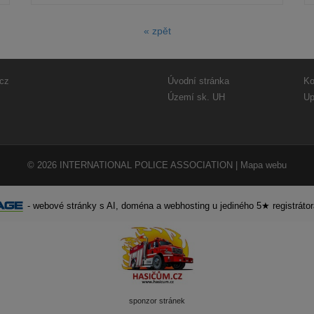
« zpět
cz
Úvodní stránka
Ko
Území sk. UH
Up
© 2026
INTERNATIONAL POLICE ASSOCIATION
|
Mapa webu
-
webové stránky
s AI,
doména
a
webhosting
u jediného 5★ registráto
sponzor stránek