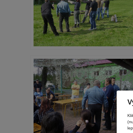
V
Kl
(n
le