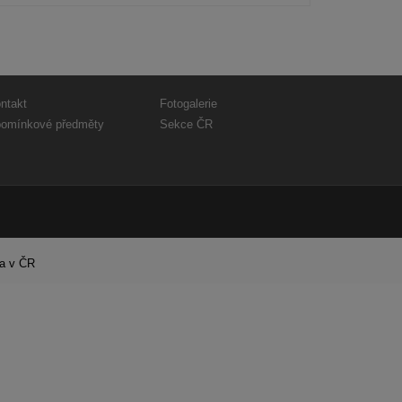
ntakt
Fotogalerie
omínkové předměty
Sekce ČR
ra v ČR