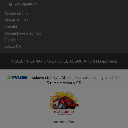
www.ipauh.cz
Úvodní stránka
Území sk. UH
Kontakt
Upomínkové předměty
Fotogalerie
Sekce ČR
© 2026
INTERNATIONAL POLICE ASSOCIATION
|
Mapa webu
-
webové stránky
s AI,
doména
a
webhosting
u jediného
5★ registrátora v ČR
sponzor stránek