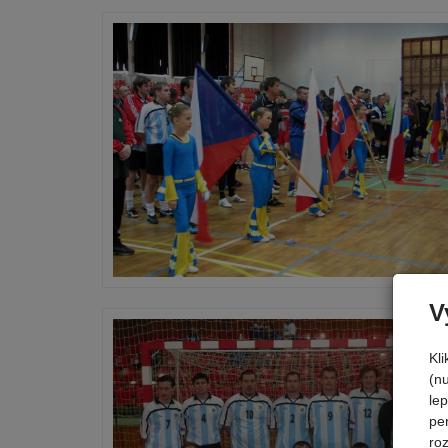
V
Kl
(n
le
pe
ro