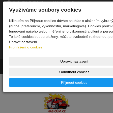
INTERNATIONAL POLICE ASSOCIATION
(Czech Republic) Územní skupina Uherské Hradiště
Využíváme soubory cookies
www.ipauh.cz
Kliknutím na Přijmout cookies dáváte souhlas s uložením vybran
Úvodní stránka
(nutné, preferenční, výkonnostní, marketingové). Cookies použí
Území sk. UH
fungování našeho webu, měření jeho výkonnosti a cílení a person
Kontakt
To jaké cookies budou uloženy, můžete svobodně rozhodnout pod
Upravit nastavení.
Upomínkové předměty
Prohlášení o cookies.
Fotogalerie
Sekce ČR
Upravit nastavení
© 2026
INTERNATIONAL POLICE ASSOCIATION
|
Mapa webu
Odmítnout cookies
-
webové stránky
s AI,
doména
a
webhosting
u jediného
Přijmout cookies
5★ registrátora v ČR